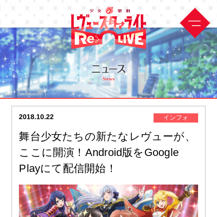
2018.10.22
インフォ
舞台少女たちの新たなレヴューが、
ここに開演！Android版をGoogle
Playにて配信開始！