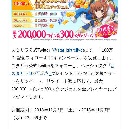
スタリラ公式
Twitter (
@starlightrelive
)
にて、「
100
万
DL
記念フォロー＆
RT
キャンペーン」を実施します。
スタリラ公式
Twitter
をフォローし、ハッシュタグ「
#
スタリラ
100
万記念
_
プレゼント」がついた対象ツイー
トをリツイート。リツイート数に応じて、最大
200,000
コインと
300
スタァジェムを全プレイヤーにプ
レゼントします。
開催期間：
2018
年
11
月
3
日（土）～
2018
年
11
月
7
日
（水）
23
：
59
まで