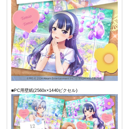
■PC用壁紙(2560x×1440ピクセル)