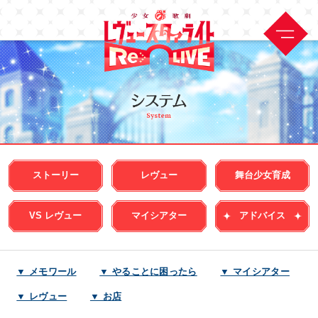
ストーリー
レヴュー
舞台少女育成
VS レヴュー
マイシアター
アドバイス
▼ メモワール
▼ やることに困ったら
▼ マイシアター
▼ レヴュー
▼ お店