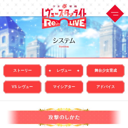
ストーリー
レヴュー
舞台少女育成
VS レヴュー
マイシアター
アドバイス